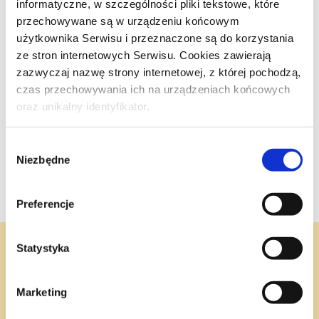
informatyczne, w szczególności pliki tekstowe, które
przechowywane są w urządzeniu końcowym
użytkownika Serwisu i przeznaczone są do korzystania
Ostatnie wpisy
ze stron internetowych Serwisu. Cookies zawierają
Jak pomóc dziecku w adaptacji? Kilka słów o adaptacji
zazwyczaj nazwę strony internetowej, z której pochodzą,
szkolnej
czas przechowywania ich na urządzeniach końcowych
Jak nauczyć się kochać siebie
oraz unikalny identyfikator.
Dojrzałość emocjonalna
Wybór
Równowaga emocjonalna
Niezbędne
zgody
Wpływ niestabilności życiowej na zdrowie psychiczne
Preferencje
Statystyka
Marketing
Strona główna