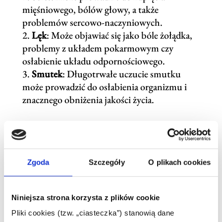
mięśniowego, bólów głowy, a także
problemów sercowo-naczyniowych.
Lęk
: Może objawiać się jako bóle żołądka,
problemy z układem pokarmowym czy
osłabienie układu odpornościowego.
Smutek
: Długotrwałe uczucie smutku
może prowadzić do osłabienia organizmu i
znacznego obniżenia jakości życia.
Warto dbać o zdrowie psychiczne, aby
zmniejszyć ryzyko wystąpienia schorzeń
fizycznych. Techniki relaksacyjne, terapia, a
Zgoda
Szczegóły
O plikach cookies
także aktywność fizyczna mogą pomóc w
lepszym zarządzaniu emocjami.
Niniejsza strona korzysta z plików cookie
Agata Grobelna
Pliki cookies (tzw. „ciasteczka”) stanowią dane