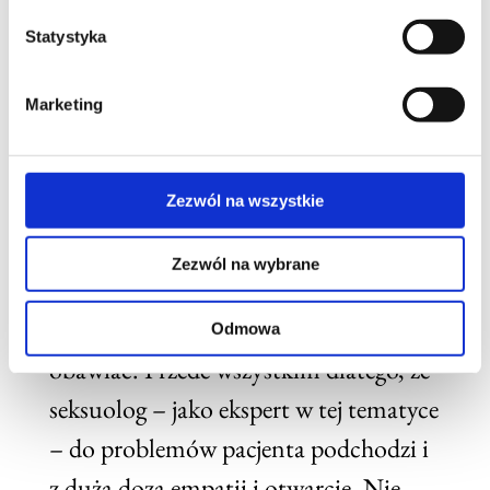
seksuologa
)
Statystyka
Konsultacja seksuologiczna może
Marketing
budzić u pacjentów obawy. W końcu
sfera erotyczna jest najbardziej
Zezwól na wszystkie
intymnym obszarem naszego życia. A
skoro tak, rozmowa na tematy z nią
Zezwól na wybrane
związane może być sporym
wyzwaniem. Nie należy się jej jednak
Odmowa
obawiać. Przede wszystkim dlatego, że
seksuolog – jako ekspert w tej tematyce
– do problemów pacjenta podchodzi i
z dużą dozą empatii i otwarcie. Nie