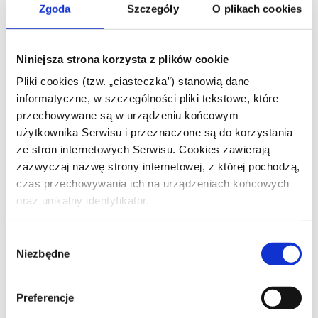
Zgoda
Szczegóły
O plikach cookies
intymnej.
Seksuolog: jak
Niniejsza strona korzysta z plików cookie
Pliki cookies (tzw. „ciasteczka”) stanowią dane
wygląda wizyta u
informatyczne, w szczególności pliki tekstowe, które
przechowywane są w urządzeniu końcowym
tego specjalisty?
użytkownika Serwisu i przeznaczone są do korzystania
ze stron internetowych Serwisu. Cookies zawierają
zazwyczaj nazwę strony internetowej, z której pochodzą,
(Przeczytaj
czas przechowywania ich na urządzeniach końcowych
oraz unikalny identyfikator.
także:
Pierwsza
Wybór
Niezbędne
zgody
wizyta u
Preferencje