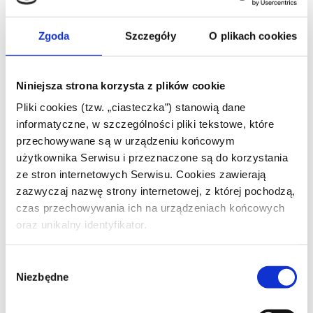
działa z rodziną. Celem staje się
rozpoznanie i rozwiązanie problemów,
Zgoda
Szczegóły
O plikach cookies
które oddalają ludzi od siebie,
odbudowanie komunikacji i
Niniejsza strona korzysta z plików cookie
budowanie zdrowych relacji.
Pliki cookies (tzw. „ciasteczka”) stanowią dane
informatyczne, w szczególności pliki tekstowe, które
Kiedy potrzebna
przechowywane są w urządzeniu końcowym
użytkownika Serwisu i przeznaczone są do korzystania
ze stron internetowych Serwisu. Cookies zawierają
jest psychoterapia
zazwyczaj nazwę strony internetowej, z której pochodzą,
czas przechowywania ich na urządzeniach końcowych
rodzin Wrocław?
oraz unikalny identyfikator.
Wybór
Można przypuszczać, że terapia
Niezbędne
zgody
rodzinna koncentruje się wyłącznie na