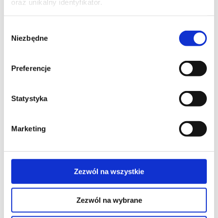
oraz unikalny identyfikator.
Wyraź zgodę na cookies
Wybór
Niezbędne
zgody
marketingowe
aby wczytać mapę z
lokalizacją.
Preferencje
Statystyka
Marketing
Wyraź zgodę na cookies
marketingowe
aby wczytać mapę z
Zezwól na wszystkie
lokalizacją.
Zezwól na wybrane